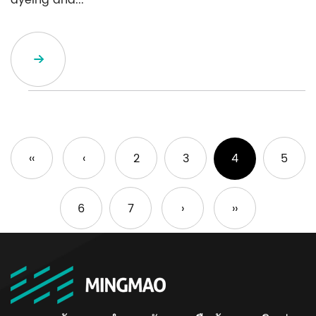
dyeing and...
‹‹
‹
2
3
4
5
6
7
›
››